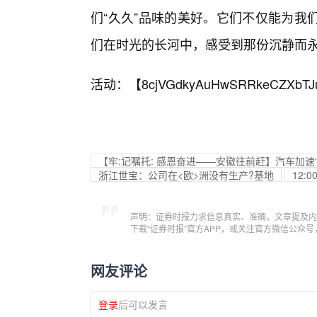
们“久久”品味的美好。它们不仅能为我
们在时光的长河中，感受到那份沉静而
活动：【
8cjVGdkyAuHwSRRkeCZXbTJ
【牢:记嘱托: 感恩奋进——安徽往前赶】汽车加速“
浙江世宝：公司在<欧>洲没有生产?基地
12
声明：证券时报力求信息真实、准确，文章提及内
下载“证券时报”官方APP，或关注官方微信公众
网友评论
登录
后可以发言