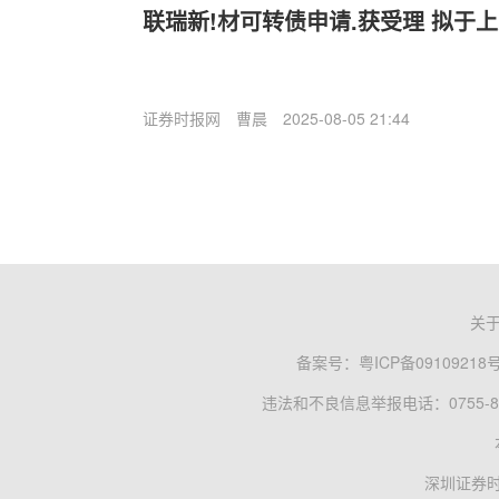
联瑞新!材可转债申请.获受理 拟于
证券时报网
曹晨
2025-08-05 21:44
关
备案号：
粤ICP备09109218
违法和不良信息举报电话：0755-83
深圳证券