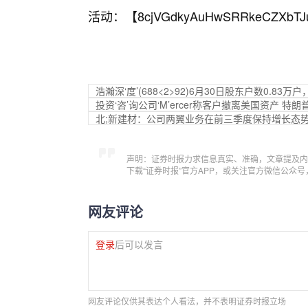
活动：【
8cjVGdkyAuHwSRRkeCZXbTJ
浩瀚深‘度’(688<2>92)6月30日股东户数0.83万
投资‘咨’询公司‘M’ercer称客户撤离美国资产 
北;新建材：公司两翼业务在前三季度保持增长态
声明：证券时报力求信息真实、准确，文章提及内
下载“证券时报”官方APP，或关注官方微信公众
网友评论
登录
后可以发言
网友评论仅供其表达个人看法，并不表明证券时报立场