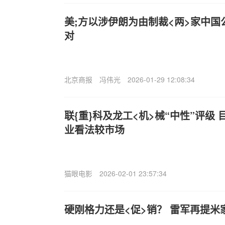
美;方以涉伊朗为由制裁<两>家中
对
北京商报
冯伟光
2026-01-29 12:08:34
联{重}科及龙工<机>械“中性”评级
业看法较市场
猫眼电影
2026-02-01 23:57:34
硬刚格力还是<促>销？ 雷军再提米